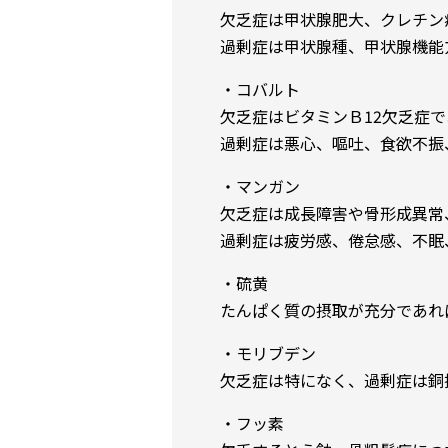
欠乏症は甲状腺肥大、クレチン
過剰症は甲状腺種、甲状腺機能
・コバルト
欠乏症はビタミンＢ12欠乏症
過剰症は悪心、嘔吐、食欲不振
・マンガン
欠乏症は成長障害や骨形成異常
過剰症は疲労感、倦怠感、不眠
・硫黄
たんぱく質の摂取が充分であれ
・モリブデン
欠乏症は特になく、過剰症は銅
・フッ素