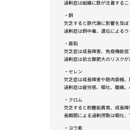
過剰症は組織に鉄が沈着するこ
・銅
欠乏すると鉄代謝に影響を及ぼ
過剰症は銅中毒、遺伝によるウ
・亜鉛
欠乏症は成長障害、免疫機能低
過剰症は前立腺肥大のリスクが
・セレン
欠乏症は成長障害や筋肉委縮、
過剰症は疲労感、嘔吐、腹痛、
・クロム
欠乏すると耐糖能異常、成長障
長期間による過剰摂取は嘔吐、
・ヨウ素