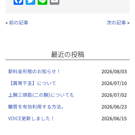
a
w
n
m
c
itt
e
ai
«
前の記事
次の記事
»
e
er
l
b
o
最近の投稿
o
k
新料金形態のお知らせ！
2026/08/03
【異常干支】について
2026/07/10
上腕三頭筋(二の腕)について💪
2026/07/02
糖質を有効利用する方法。
2026/06/23
VOICE更新しました！
2026/06/15