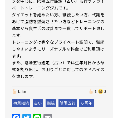
グを中心に、陰陽五行鑑定（占い）も行うプライ
ベートトレーニングジムです。
ダイエットを始めたい方、継続したい方、代謝を
あげて脂肪を燃焼させたい方などトレーニングの
基本から食生活の改善まで一貫してサポート致し
ます。
トレーニングは完全なプライベート空間で、継続
しやすいようにリーズナブルな料金でご利用頂け
ます。
また、陰陽五行鑑定（占い）では生年月日から命
式を割り出し、お困りごとに対してのアドバイス
を致します。
Like
3
2
事業継続
占い
燃焼
陰陽五行
６周年
F
T
Li
E