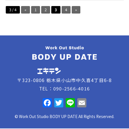
3 / 4
«
1
2
3
4
»
〒323-0806 栃木県小山市中久喜4丁目6-8
TEL：090-2566-4016
F
T
Li
E
a
w
n
m
© Work Out Studio BODY UP DATE All Rights Reserved.
c
itt
e
ai