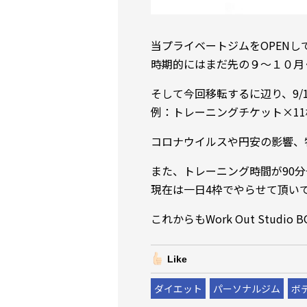
当プライベートジムをOPEN
時期的にはまだ先の９～１０月
そして今回移転するに辺り、9/
例：トレーニングチケット×11枚＝
コロナウイルスや円安の影響、
また、トレーニング時間が90分
現在は一日4枠でやらせて頂い
これからもWork Out Studi
Like
ダイエット
パーソナルジム
ボ