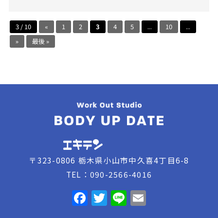
3 / 10
«
1
2
3
4
5
...
10
...
»
最後 »
〒323-0806 栃木県小山市中久喜4丁目6-8
TEL：090-2566-4016
F
T
Li
E
a
w
n
m