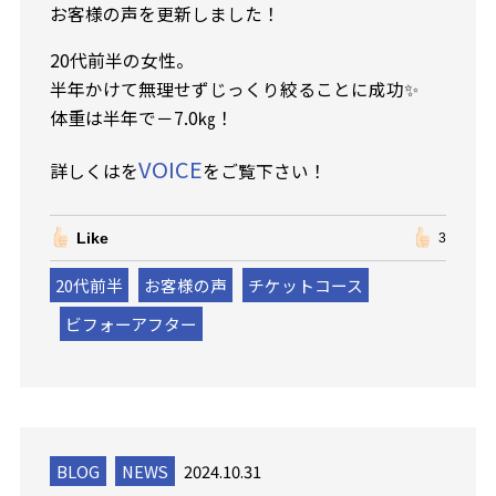
お客様の声を更新しました！
20代前半の女性。
半年かけて無理せずじっくり絞ることに成功✨
体重は半年で－7.0㎏！
VOICE
詳しくはを
をご覧下さい！
Like
3
20代前半
お客様の声
チケットコース
ビフォーアフター
BLOG
NEWS
2024.10.31